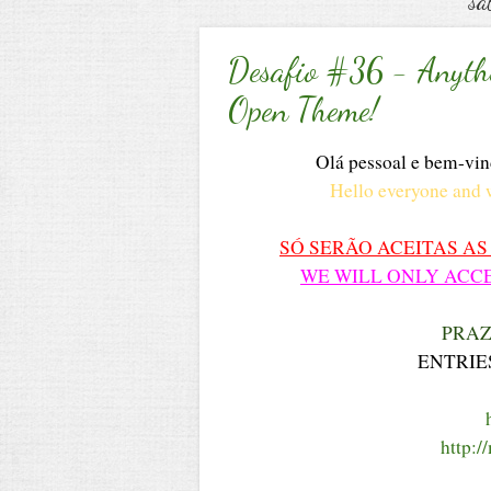
sá
Desafio #36 - Anyth
Open Theme!
Olá pessoal e bem-vin
Hello everyone and 
SÓ SERÃO ACEITAS AS
WE WILL ONLY ACCEP
PRAZ
ENTRIES
h
http:/