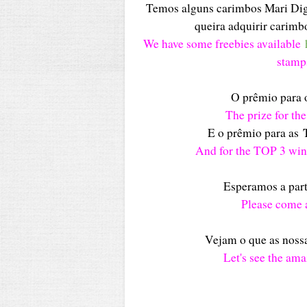
Temos alguns carimbos Mari Digi
queira adquirir carimb
We have some freebies available
stamps
O prêmio para o
The prize for the
E o prêmio para as
And for the TOP 3 winn
Esperamos a part
Please come a
Vejam o que as noss
Let's see the ama