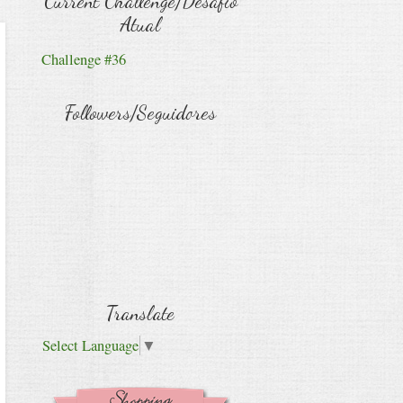
Current Challenge/Desafio
Atual
Challenge #36
Followers/Seguidores
Translate
Select Language
▼