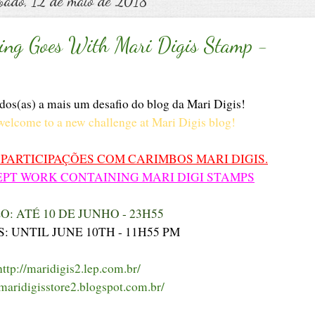
bado, 12 de maio de 2018
ing Goes With Mari Digis Stamp -
dos(as) a mais um desafio do blog da Mari Digis!
welcome to a new challenge at Mari Digis blog!
 PARTICIPAÇÕES COM CARIMBOS MARI DIGIS.
T WORK CONTAINING MARI DIGI STAMPS⁠⁠⁠⁠
O: ATÉ 10 DE JUNHO - 23H55
: UNTIL JUNE 10TH - 11H55 PM
ttp://maridigis2.lep.com.br/
/maridigisstore2.blogspot.com.br/