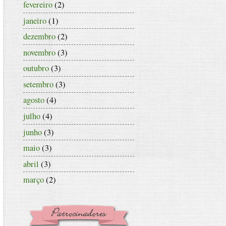
fevereiro
(2)
janeiro
(1)
dezembro
(2)
novembro
(3)
outubro
(3)
setembro
(3)
agosto
(4)
julho
(4)
junho
(3)
maio
(3)
abril
(3)
março
(2)